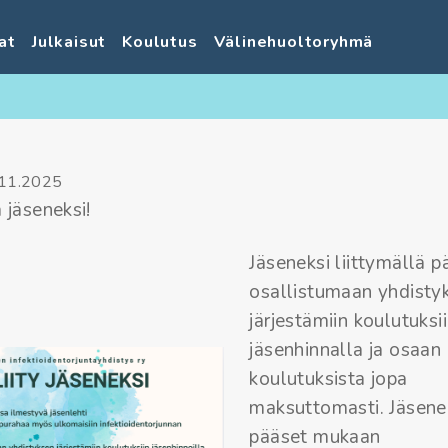
at
Julkaisut
Koulutus
Välinehuoltoryhmä
11.2025
 jäseneksi!
Jäseneksi liittymällä p
osallistumaan yhdisty
järjestämiin koulutuksi
jäsenhinnalla ja osaan
koulutuksista jopa
maksuttomasti. Jäsen
pääset mukaan