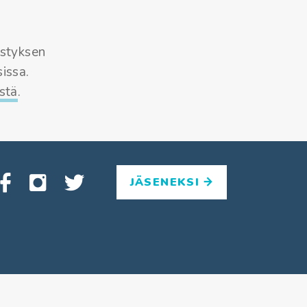
istyksen
issa.
stä
.
JÄSENEKSI