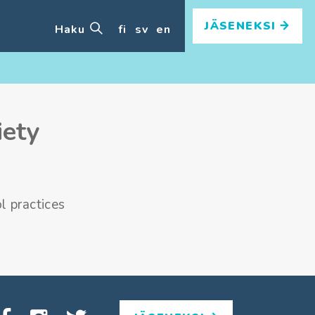
JÄSENEKSI
Haku
fi
sv
en
iety
l practices