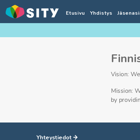
Etusivu
Yhdistys
Jäsenasi
Finni
Vision: We
Mission: W
by providi
Yhteystiedot