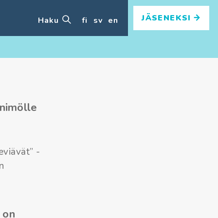
JÄSENEKSI
Haku
fi
sv
en
inimölle
eviävät” -
n
 on