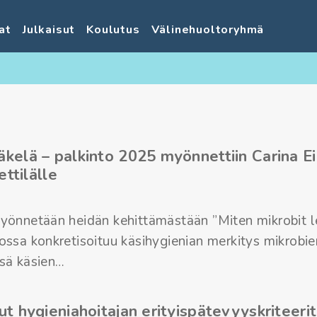
at
Julkaisut
Koulutus
Välinehuoltoryhmä
kelä – palkinto 2025 myönnettiin Carina E
ettilälle
yönnetään heidän kehittämästään ”Miten mikrobit l
ossa konkretisoituu käsihygienian merkitys mikrobie
sä käsien…
ut hygieniahoitajan erityispätevyyskriteerit