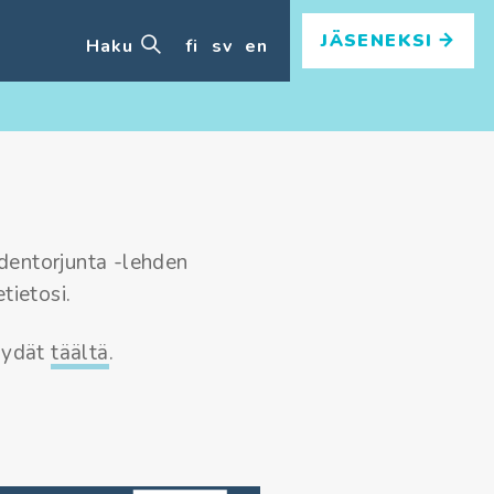
JÄSENEKSI
Haku
fi
sv
en
identorjunta -lehden
tietosi.
löydät
täältä
.