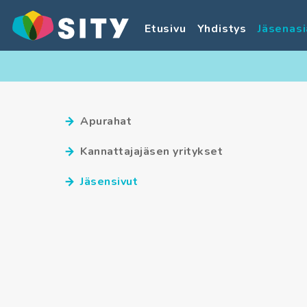
Etusivu
Yhdistys
Jäsenasi
Apurahat
Kannattajajäsen yritykset
Jäsensivut