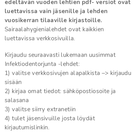
edeltävän vuoden lehtien pdf- versiot ovat
luettavissa vain jäsenille ja lehden
vuosikerran tilaaville kirjastoille.
Sairaalahygienialehdet ovat kaikkien
luettavissa verkkosivuilla.
Kirjaudu seuraavasti lukemaan uusimmat
Infektiodentorjunta -lehdet:
1) valitse verkkosivujen alapalkista –> kirjaudu
sisään
2) kirjaa omat tiedot: sähköpostiosoite ja
salasana
3) valitse siirry extranetiin
4) tulet jäsensivuille josta löydät
kirjautumislinkin.