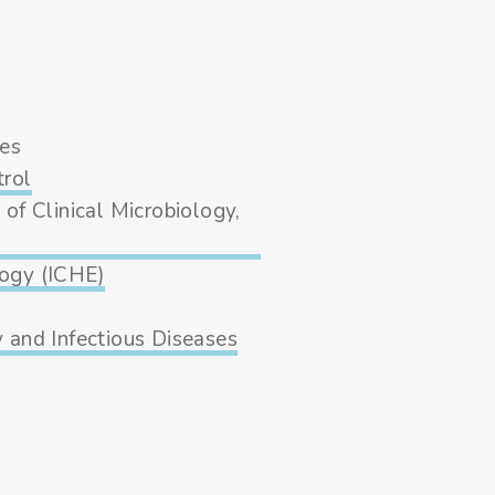
ses
trol
 of Clinical Microbiology,
logy (ICHE)
y and Infectious Diseases