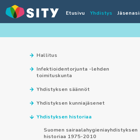
Etusivu
Yhdistys
Jäsenasi
Hallitus
Infektioidentorjunta -lehden
toimituskunta
Yhdistyksen säännöt
Yhdistyksen kunniajäsenet
Yhdistyksen historiaa
Suomen sairaalahygieniayhdistyksen
historiaa 1975-2010